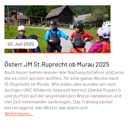
20. Juli 2025
Österr.JM St.Ruprecht ob Murau 2025
Auch heuer kamen wieder alle Nachwuchsfahrer und jene,
die es noch werden wollten, für eine ganze Woche nach
St.Ruprecht ob Murau. Wie jedes Jahr wurden wir vom
dortigen UKC Wildente liebevoll betreut (Danke Rupert!)
und durften auf der angrenzenden Wiese campieren und
viel Zeit miteinander verbringen. Das Training verlief
hervorragend, das Wetter war warm und
Weiterlesen...