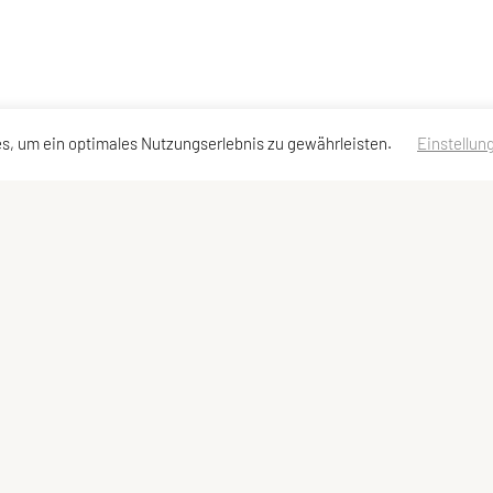
s, um ein optimales Nutzungserlebnis zu gewährleisten.
Einstellun
Kontaktadressen
Schnellzugriff
Meta
Kontakt
Angebote
Impressum
Vorstand
Team
Sitemap
Datenschutzerklä