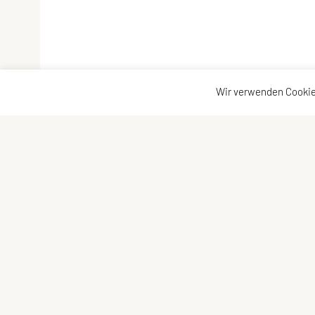
Wir verwenden Cookie
Union Kanu Klub Wien
Barnabitengasse 8/5, 1060 Wien
Tel: +43 1 / 5872321
Fax: +43 1 / 587232111
E-Mail:
m-e.neudecker@aon.at