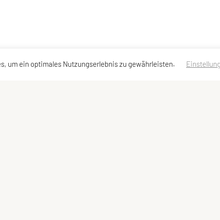
s, um ein optimales Nutzungserlebnis zu gewährleisten.
Einstellun
Kontaktadressen
Schnellzugriff
Meta
Kontakt
Angebote
Impressum
Vorstand
Team
Sitemap
Datenschutzerklä