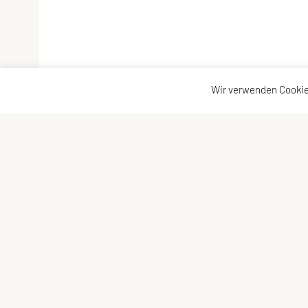
Wir verwenden Cookie
Union Kanu Klub Wien
Barnabitengasse 8/5, 1060 Wien
Tel: +43 1 / 5872321
Fax: +43 1 / 587232111
E-Mail:
m-e.neudecker@aon.at