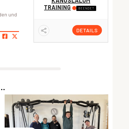
KANUSLALOM
TRAINING
E
BEENDET
den und
DETAILS
..