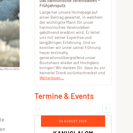
Das harmonische Vereinsleben –
Frühjahrsputz
Lange hat unsere Homepage auf
einen Beitrag gewartet, in welchem
der wichtigste Mann für unser
harmonisches Vereinsleben
gebührend erwähnt wird. Er leitet
uns mit seiner Expertise und
langjährigen Erfahrung. Und so
konnten wir unter seiner Führung
heuer erstmalig
generationsübergreifend unser
Bootshaus wieder auf Hochglanz
bringen! Wir danken Dir, dass du vor
bai MOritz 2024
keinerlei Dreck zurückschreckst und
Weiterlesen...
Termine & Events
te
06 AUGUST 2026
ten