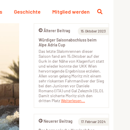
s
Geschichte
Mitglied werden
Älterer Beitrag
15. Oktober 2023
Würdiger Saisonabschluss beim
Alpe Adria Cup
Das letzte Slalomrennen dieser
Saison fand am 15.Oktober auf der
Gurk in der Nähe von Klagenfurt statt
und wieder konnte der UKK Wien
hervorragende Ergebnisse erzielen.
Allen voran gelang Moritz mit einem
sehr riskanten Fahrmanöver der Sieg
bei den Junioren vor Daniele
Romano (ITA) und Gal Zeleznik (SLO).
Damit sicherte Moritz sich den
dritten Platz
Weiterlesen...
Neuerer Beitrag
17. Februar 2024