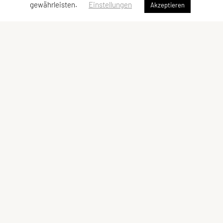
gewährleisten.
Einstellungen
Akzeptieren
Union Kanu Klub Wien
Barnabitengasse 8/5, 1060 Wien
Tel: +43 1 / 5872321
Fax: +43 1 / 587232111
E-Mail:
m-e.neudecker@aon.at
ZVR-Zahl: 764684734
Trainingsort:
Am Brigittenauer Sporn 7, 1200 Wien
Kontaktadressen
Schnellzugriff
Kontakt
Angebote