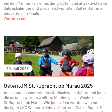
bei den Männern als eines der größten und attraktivsten im
Jahreskalender und wird meist von allen Spitzenfahrern
bestritten. Im Finale
Weiterlesen...
20. Juli 2025
Österr.JM St.Ruprecht ob Murau 2025
Auch heuer kamen wieder alle Nachwuchsfahrer und jene,
die es noch werden wollten, für eine ganze Woche nach
St.Ruprecht ob Murau. Wie jedes Jahr wurden wir vom
dortigen UKC Wildente liebevoll betreut (Danke Rupert!)